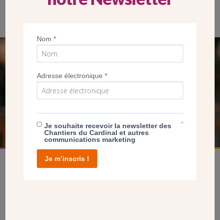
Des morceaux de claustras récupérés au sol
Nom
*
SEUL VOTRE DON
Adresse électronique
*
NOUS PERMET D’AGIR
FAIRE UN DON
*
Je souhaite recevoir la newsletter des
Chantiers du Cardinal et autres
communications marketing
Je m’inscris !
facebook
twitter
youtube
linkedin
instagram
Pinterest