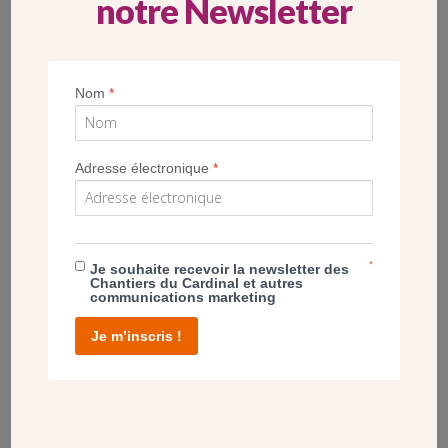
notre Newsletter
crieront ! »
Nom
*
PARTAGEZ VOTRE ÉGLISE DE CŒUR
Adresse électronique
*
*
Je souhaite recevoir la newsletter des
Chantiers du Cardinal et autres
communications marketing
Je m’inscris !
Vous avez certainement une église chère à votre cœur que
vous aimeriez nous faire découvrir. Alors,
prenez une
photo de cette ou ces églises et partagez-là