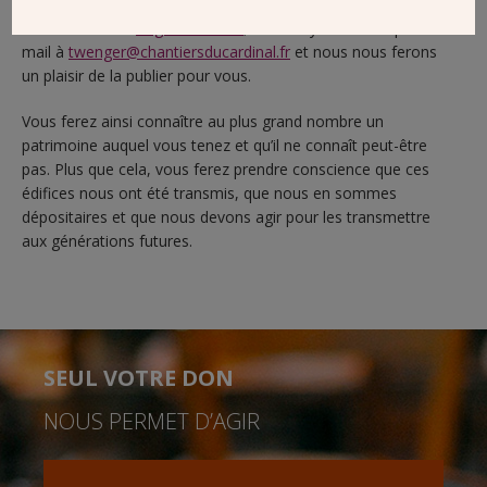
directement sur le compte Instagram des Chantiers du
Cardinal avec le
#eglisedecoeur
, ou envoyez-la nous par
mail à
twenger
@chantiersducardinal.fr
et nous nous ferons
un plaisir de la publier pour vous.
Vous ferez ainsi connaître au plus grand nombre un
patrimoine auquel vous tenez et qu’il ne connaît peut-être
pas. Plus que cela, vous ferez prendre conscience que ces
édifices nous ont été transmis, que nous en sommes
dépositaires et que nous devons agir pour les transmettre
aux générations futures.
SEUL VOTRE DON
NOUS PERMET D’AGIR