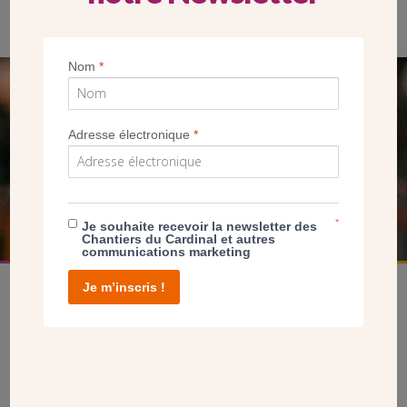
Nom
*
SEUL VOTRE DON
NOUS PERMET D’AGIR
Adresse électronique
*
FAIRE UN DON
*
Je souhaite recevoir la newsletter des
Chantiers du Cardinal et autres
communications marketing
Je m’inscris !
facebook
twitter
youtube
linkedin
instagram
Pinterest