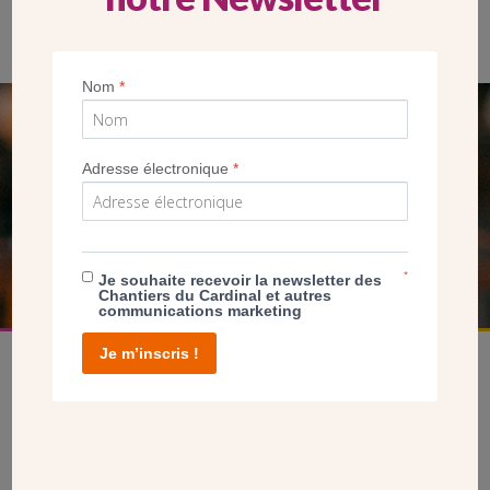
Salle de réunion à Montfermeil
Nom
*
SEUL VOTRE DON
Adresse électronique
*
NOUS PERMET D’AGIR
FAIRE UN DON
*
Je souhaite recevoir la newsletter des
Chantiers du Cardinal et autres
communications marketing
Je m’inscris !
facebook
twitter
youtube
linkedin
instagram
Pinterest