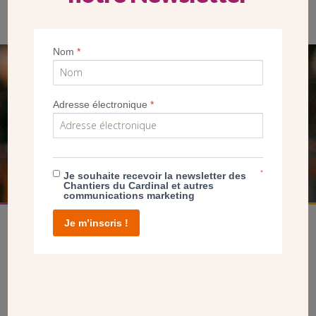
Nom
*
SEUL VOTRE DON
NOUS PERMET D’AGIR
Adresse électronique
*
FAIRE UN DON
*
Je souhaite recevoir la newsletter des
Chantiers du Cardinal et autres
communications marketing
Je m’inscris !
facebook
twitter
youtube
linkedin
instagram
Pinterest