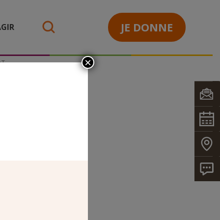
JE DONNE
GIR
search
×
AT
OSCHAT