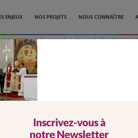
ES ENJEUX
NOS PROJETS
NOUS CONNAÎTRE
A
 l’église Saint-Jean-Apôtre à Arnouville
Dedicace ST-JEAN_YANNICK BOSCH
CE ST-JEAN_YANNICK B
Inscrivez-vous à
notre Newsletter