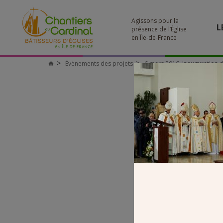
Agissons pour la
L
présence de l’Église
en Île-de-France
Évènements des projets
6 mars 2016, Inauguration de
Chantiers
du
Cardinal
DEDICA