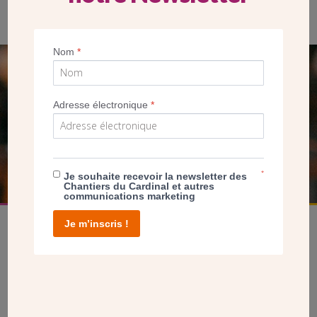
Nom
*
SEUL VOTRE DON
NOUS PERMET D’AGIR
Adresse électronique
*
FAIRE UN DON
*
Je souhaite recevoir la newsletter des
Chantiers du Cardinal et autres
communications marketing
Je m’inscris !
facebook
twitter
youtube
linkedin
instagram
Pinterest