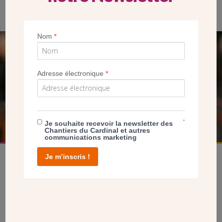
Nom
*
SEUL VOTRE DON
NOUS PERMET D’AGIR
Adresse électronique
*
FAIRE UN DON
*
Je souhaite recevoir la newsletter des
Chantiers du Cardinal et autres
communications marketing
Je m’inscris !
facebook
twitter
youtube
linkedin
instagram
Pinterest