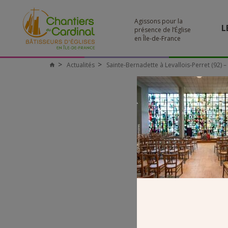
Agissons pour la
L
présence de l’Église
en Île-de-France
Actualités
Sainte-Bernadette à Levallois-Perret (92) 
Chantiers
du
Cardinal
STE BER