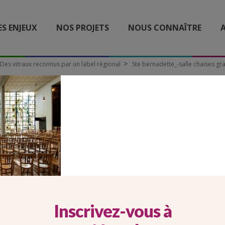
ES ENJEUX
NOS PROJETS
NOUS CONNAÎTRE
A
– Des vitraux reconnus par un label régional
Ste bernadette_-salle chaises gra
NADETTE_-SALLE CHAISE
VITRAIL-BD
Inscrivez-vous à