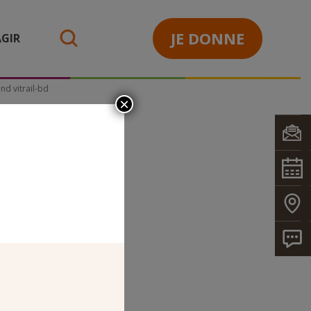
JE DONNE
GIR
search
nd vitrail-bd
×
S GRAND