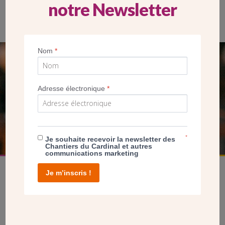
notre Newsletter
Nom
*
SEUL VOTRE DON
NOUS PERMET D’AGIR
Adresse électronique
*
FAIRE UN DON
*
Je souhaite recevoir la newsletter des
Chantiers du Cardinal et autres
communications marketing
Je m’inscris !