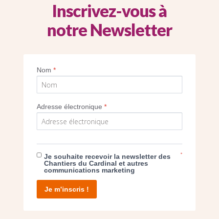
Inscrivez-vous à
notre Newsletter
SEUL VOTRE DON
NOUS PERMET D’AGIR
Nom
*
FAIRE UN DON
Adresse électronique
*
*
Je souhaite recevoir la newsletter des
Chantiers du Cardinal et autres
communications marketing
facebook
twitter
youtube
linkedin
instagram
Pinterest
Je m’inscris !
Contact
Mentions légales