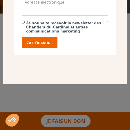
*
Je souhaite recevoir la newsletter des
Chantiers du Cardinal et autres
communications marketing
Je m’inscris !
facebook
twitter
youtube
linkedin
instagram
Pinterest
Contact
Mentions légales
Tél. 01 78 91 93 93
JE FAIS UN DON