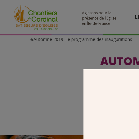
Agissons pour la
L
présence de l’Église
en Île-de-France
Automne 2019 : le programme des inaugurations
Chantiers
du
Cardinal
AUTOM