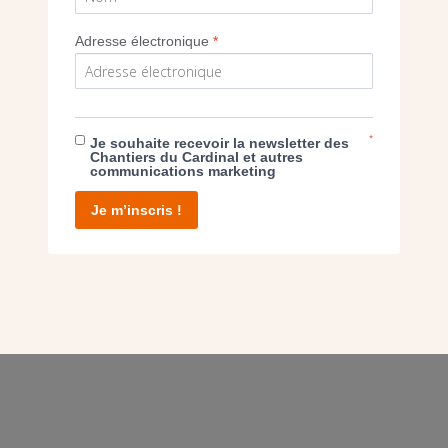
Adresse électronique
*
E DON
T D’AGIR
*
Je souhaite recevoir la newsletter des
Chantiers du Cardinal et autres
communications marketing
Je m’inscris !
facebook
twitter
youtube
linkedin
instagram
Pinterest