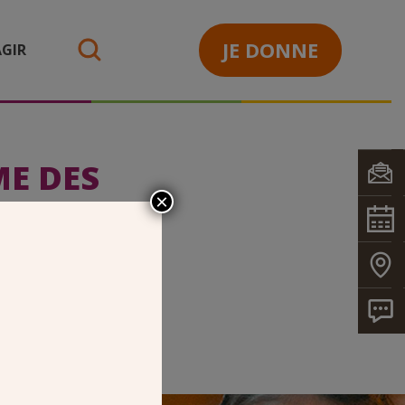
JE DONNE
GIR
search
E DES
×