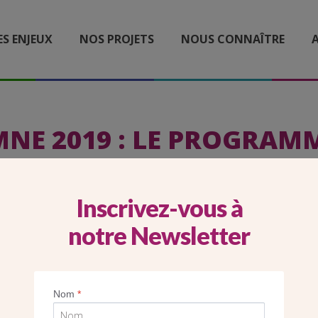
ES ENJEUX
NOS PROJETS
NOUS CONNAÎTRE
A
NE 2019 : LE PROGRAMM
INAUGURATIONS
Inscrivez-vous à
notre Newsletter
Imprimer
Nom
*