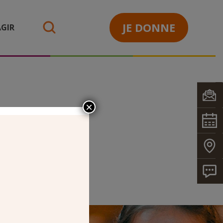
JE DONNE
GIR
search
×