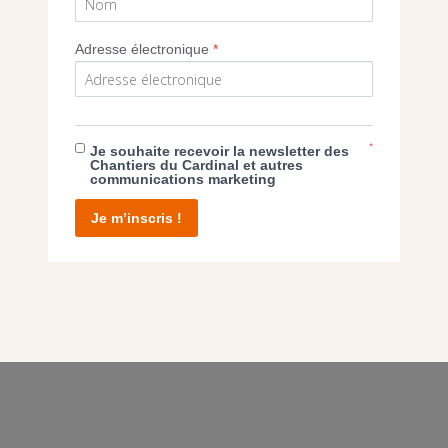
Adresse électronique
*
E DON
T D’AGIR
*
Je souhaite recevoir la newsletter des
Chantiers du Cardinal et autres
communications marketing
Je m’inscris !
facebook
twitter
youtube
linkedin
instagram
Pinterest