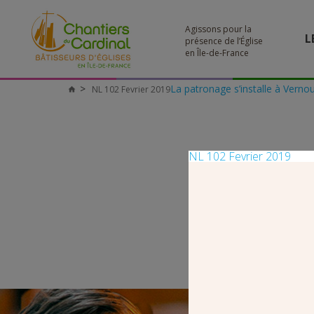
Agissons pour la
L
présence de l’Église
en Île-de-France
La patronage s’installe à Vernoui
NL 102 Fevrier 2019
Chantiers
du
Cardinal
NL 102 Fevrier 2019