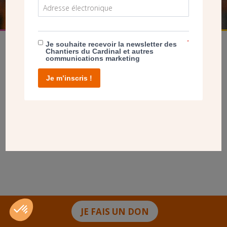
*
Je souhaite recevoir la newsletter des
Chantiers du Cardinal et autres
communications marketing
Je m’inscris !
facebook
twitter
youtube
linkedin
instagram
Pinterest
Contact
Mentions légales
Tél. 01 78 91 93 93
JE FAIS UN DON