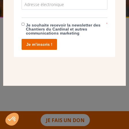
*
Je souhaite recevoir la newsletter des
Chantiers du Cardinal et autres
communications marketing
Je m’inscris !
facebook
twitter
youtube
linkedin
instagram
Pinterest
Contact
Mentions légales
Tél. 01 78 91 93 93
JE FAIS UN DON