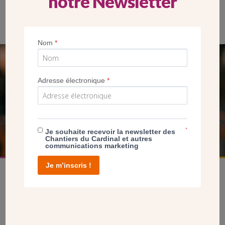
notre Newsletter
Les 8 évêques d’Ile-de-France
Nom
*
SEUL VOTRE DON
Adresse électronique
*
NOUS PERMET D’AGIR
FAIRE UN DON
*
Je souhaite recevoir la newsletter des
Chantiers du Cardinal et autres
communications marketing
Je m’inscris !