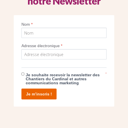
notre Newsletter
Imprimer
Nom
*
Adresse électronique
*
E DON
*
Je souhaite recevoir la newsletter des
Chantiers du Cardinal et autres
communications marketing
T D’AGIR
Je m’inscris !