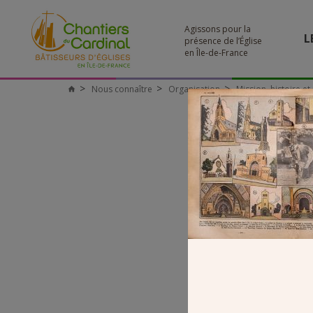
Agissons pour la
L
présence de l’Église
en Île-de-France
Nous connaître
Organisation
Mission, histoire e
Chantiers
du
Cardinal
IMA