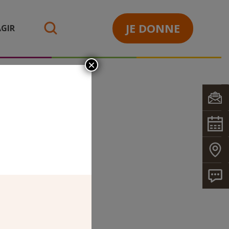
JE DONNE
GIR
search
×
ISES