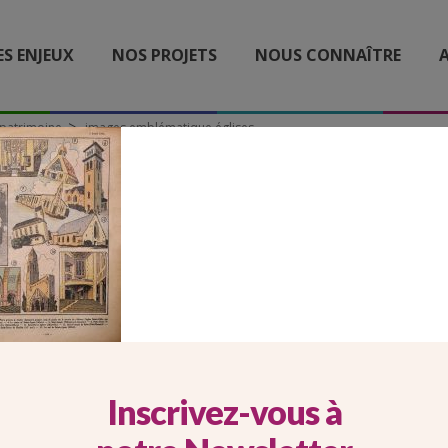
ES ENJEUX
NOS PROJETS
NOUS CONNAÎTRE
A
t patrimoine
images emblématique églises
GES EMBLÉMATIQUE ÉGL
Inscrivez-vous à