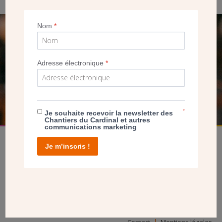
Nom
*
SEUL VOTRE DON
NOUS PERMET D’AGIR
Adresse électronique
*
FAIRE UN DON
*
Je souhaite recevoir la newsletter des
Chantiers du Cardinal et autres
communications marketing
Je m’inscris !
facebook
twitter
youtube
linkedin
instagram
Pinterest