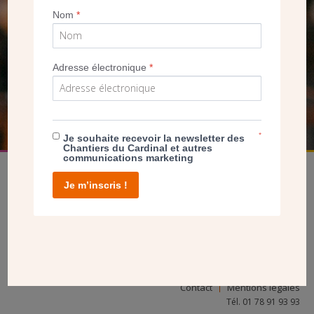
Nom
*
SEUL VOTRE DON
NOUS PERMET D’AGIR
Adresse électronique
*
FAIRE UN DON
*
Je souhaite recevoir la newsletter des
Chantiers du Cardinal et autres
communications marketing
Je m’inscris !
facebook
twitter
youtube
linkedin
instagram
Pinterest
Contact
Mentions légales
Tél. 01 78 91 93 93