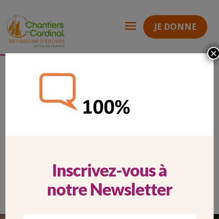
JE DONNE
×
La préservation du patrimoine est une priorité
icone-site-2
Chantiers
du
Cardinal
ICONE-SITE-2
Inscrivez-vous à
notre Newsletter