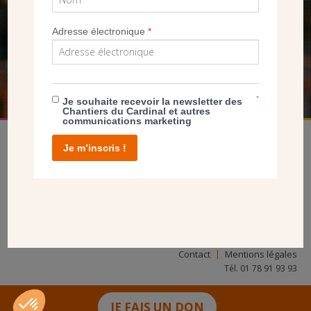
NOUS PERMET D’AGIR
Adresse électronique
*
FAIRE UN DON
*
Je souhaite recevoir la newsletter des
Chantiers du Cardinal et autres
communications marketing
Je m’inscris !
facebook
twitter
youtube
linkedin
instagram
Pinterest
Contact
Mentions légales
Tél. 01 78 91 93 93
JE FAIS UN DON