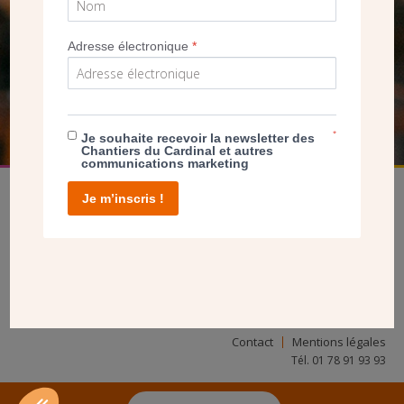
SEUL VOTRE DON
NOUS PERMET D’AGIR
Adresse électronique
*
FAIRE UN DON
*
Je souhaite recevoir la newsletter des
Chantiers du Cardinal et autres
communications marketing
Je m’inscris !
facebook
twitter
youtube
linkedin
instagram
Pinterest
Contact
Mentions légales
Tél. 01 78 91 93 93