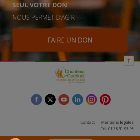
SEUL VOTRE DON
NOUS PERMET D’AGIR
FAIRE UN DON
facebook
twitter
youtube
linkedin
instagram
Pinterest
Contact
Mentions légales
Tél. 01 78 91 93 93