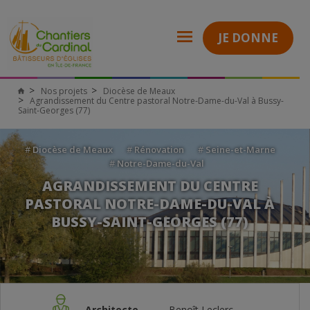
JE DONNE
Nos projets
Diocèse de Meaux
Agrandissement du Centre pastoral Notre-Dame-du-Val à Bussy-
Saint-Georges (77)
#
Diocèse de Meaux
#
Rénovation
#
Seine-et-Marne
#
Notre-Dame-du-Val
AGRANDISSEMENT DU CENTRE
PASTORAL NOTRE-DAME-DU-VAL À
BUSSY-SAINT-GEORGES (77)
Architecte
Benoît Leclerc