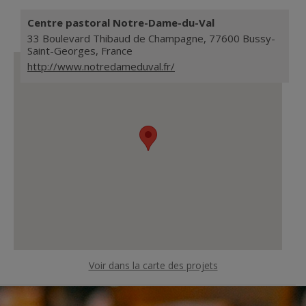
Centre pastoral Notre-Dame-du-Val
1
1
1
12
12
12
© Copyright SG/CDC
© Copyright SG/CDC
© Copyright SG/CDC
33 Boulevard Thibaud de Champagne, 77600 Bussy-
Saint-Georges, France
http://www.notredameduval.fr/
Voir dans la carte des projets