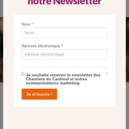
notre Newsletter
Nom
*
SEUL VOTRE DON
NOUS PERMET D’AGIR
Adresse électronique
*
FAIRE UN DON
*
Je souhaite recevoir la newsletter des
Chantiers du Cardinal et autres
communications marketing
Je m’inscris !
facebook
twitter
youtube
linkedin
instagram
Pinterest