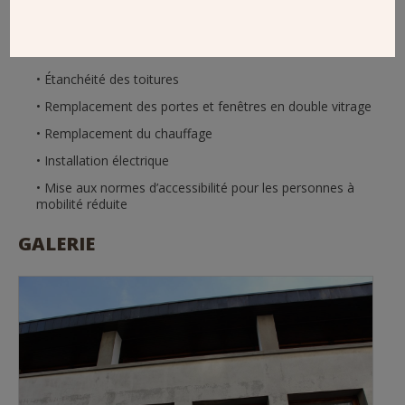
TRAVAUX EN DÉTAILS
Étanchéité des toitures
Remplacement des portes et fenêtres en double vitrage
Remplacement du chauffage
Installation électrique
Mise aux normes d’accessibilité pour les personnes à
mobilité réduite
GALERIE