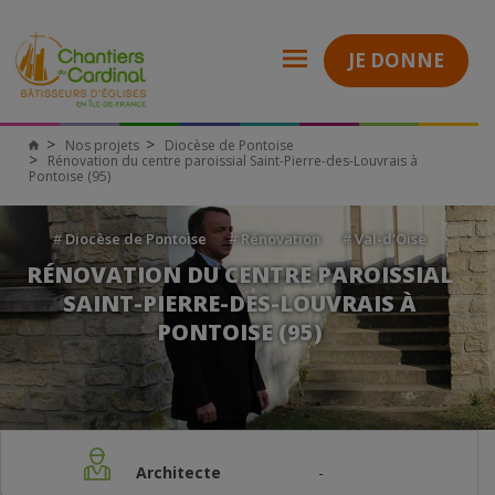
JE DONNE
Nos projets
Diocèse de Pontoise
Rénovation du centre paroissial Saint-Pierre-des-Louvrais à
Pontoise (95)
#
Diocèse de Pontoise
#
Rénovation
#
Val-d'Oise
RÉNOVATION DU CENTRE PAROISSIAL
SAINT-PIERRE-DES-LOUVRAIS À
PONTOISE (95)
Architecte
-