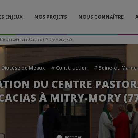
ES ENJEUX
NOS PROJETS
NOUS CONNAÎTRE
A
tre pastoral Les Acacias à Mitry-Mory (77)
#
Diocèse de Meaux
#
Construction
#
Seine-et-Marne
ATION DU CENTRE PASTOR
CACIAS À MITRY-MORY (77
Imprimer