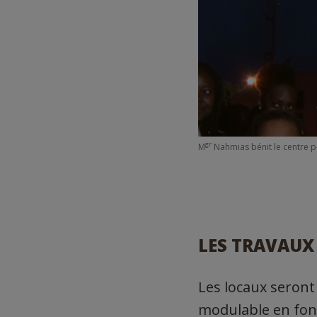
gr
M
Nahmias bénit le centre p
LES TRAVAUX
Les locaux seront
modulable en fonct