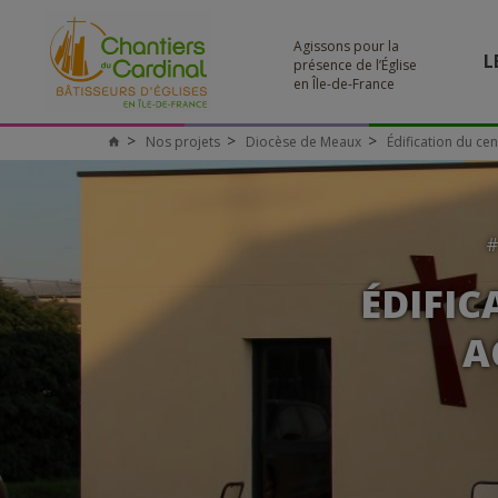
Agissons pour la
L
présence de l’Église
en Île-de-France
Nos projets
Diocèse de Meaux
Édification du cen
ÉDIFIC
A