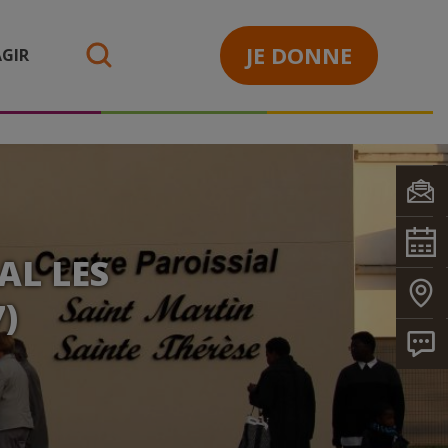
JE DONNE
GIR
search
AL LES
)