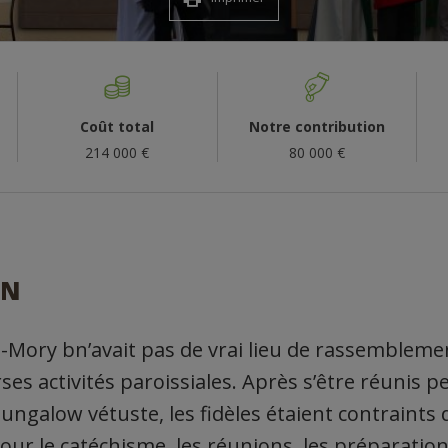
Coût total
Notre contribution
214 000 €
80 000 €
ON
-le-Mory bn’avait pas de vrai lieu de rassemblem
erses activités paroissiales. Après s’être réunis 
ngalow vétuste, les fidèles étaient contraints 
pour le catéchisme, les réunions, les préparati