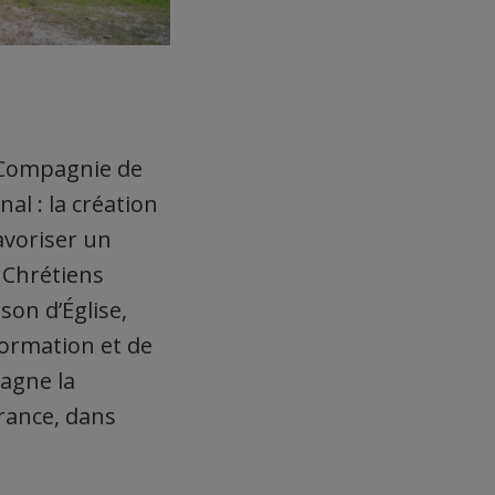
a Compagnie de
al : la création
favoriser un
s Chrétiens
on d’Église,
formation et de
agne la
France, dans