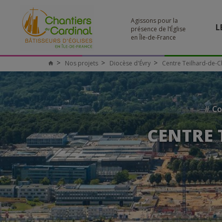
Agissons pour la
L
présence de l’Église
en Île-de-France
Nos projets
Diocèse d'Évry
Centre Teilhard-de-Ch
#
Co
CENTRE 