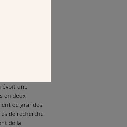
0 étudiants,
es quartiers du
révoit une
s en deux
ement de grandes
tres de recherche
nt de la