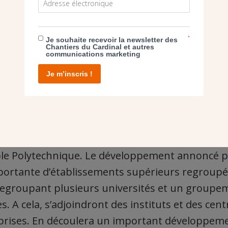
*
Je souhaite recevoir la newsletter des
Chantiers du Cardinal et autres
communications marketing
Je m’inscris !
Valley à la française accueille actuellement 20 00
ercheurs ainsi que 300 habitants répartis sur l
ole Polytechnique. Le développement annoncé p
portante d’établissements supérieurs regroupé
 regroupant plusieurs universités et un group
es. A cela, s’adjoindront des instituts et des cen
prises. En découlera un important développeme