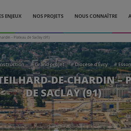
ES ENJEUX
NOS PROJETS
NOUS CONNAÎTRE
A
ardin – Plateau de Saclay (91)
nstruction
#
Grand projet
#
Diocèse d'Évry
#
Esso
TEILHARD-DE-CHARDIN – 
DE SACLAY (91)
Imprimer