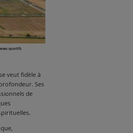
se veut fidèle à
n profondeur. Ses
ssionnels de
ques
pirituelles.
ique,