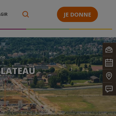
JE DONNE
GIR
search
nne
PLATEAU