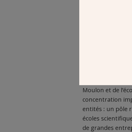
Vue aérienne du campus
La future Silicon 
enseignants et ch
Moulon et de l’éc
concentration im
entités : un pôle
écoles scientifiqu
de grandes entre