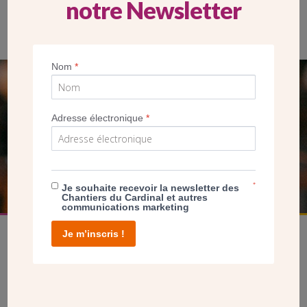
notre Newsletter
La chapelle Saint-Jean-Baptiste de Guinette, à Etampes (91)
Nom
*
SEUL VOTRE DON
NOUS PERMET D’AGIR
Adresse électronique
*
FAIRE UN DON
*
Je souhaite recevoir la newsletter des
Chantiers du Cardinal et autres
communications marketing
Je m’inscris !