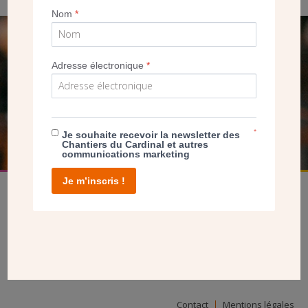
Nom
*
SEUL VOTRE DON
Adresse électronique
*
NOUS PERMET D’AGIR
FAIRE UN DON
*
Je souhaite recevoir la newsletter des
Chantiers du Cardinal et autres
communications marketing
Je m’inscris !
facebook
twitter
youtube
linkedin
instagram
Pinterest
Contact
Mentions légales