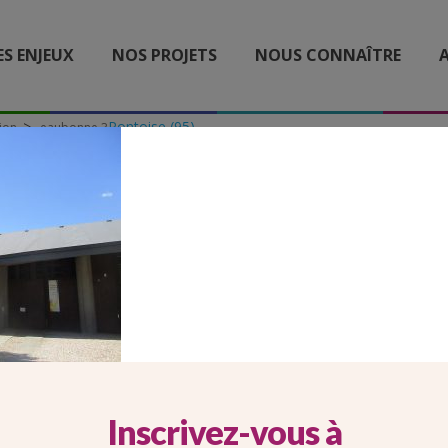
ES ENJEUX
NOS PROJETS
NOUS CONNAÎTRE
A
Pontoise (95)
ion
eaubonne 3
EAUBONNE 3
Inscrivez-vous à