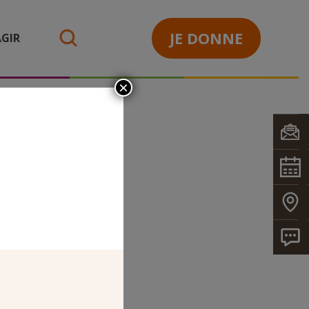
JE DONNE
GIR
search
×