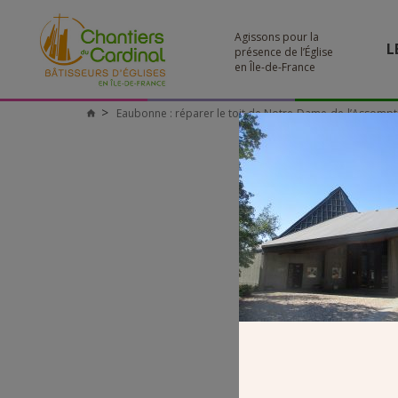
Agissons pour la
L
présence de l’Église
en Île-de-France
Eaubonne : réparer le toit de Notre-Dame-de-l’Assompt
Chantiers
du
Cardinal