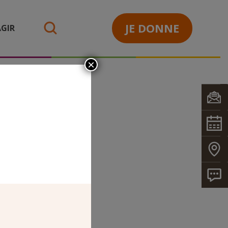
JE DONNE
GIR
search
×