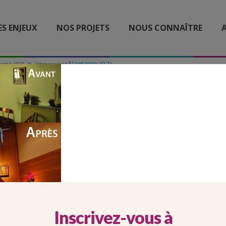
ES ENJEUX
NOS PROJETS
NOUS CONNAÎTRE
A
Nanterre (92)
enne (92)
Impression
IMPRESSION
Inscrivez-vous à