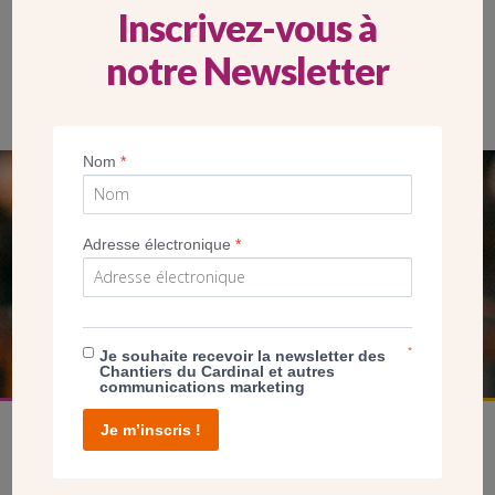
Inscrivez-vous à
notre Newsletter
Nom
*
SEUL VOTRE DON
NOUS PERMET D’AGIR
Adresse électronique
*
FAIRE UN DON
*
Je souhaite recevoir la newsletter des
Chantiers du Cardinal et autres
communications marketing
Je m’inscris !