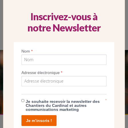
Inscrivez-vous à
notre Newsletter
L’église Sainte-Monique est située au cœur de l’éco-quartier
Victor Hugo à Bagneux.
Nom
*
SEUL VOTRE DON
Adresse électronique
*
NOUS PERMET D’AGIR
FAIRE UN DON
*
Je souhaite recevoir la newsletter des
Chantiers du Cardinal et autres
communications marketing
Je m’inscris !