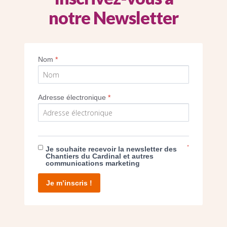
notre Newsletter
 l’église Sainte-Monique est remarquable par
e coloré et ses fonds baptismaux en mosaï
Nom
*
Imprimer
Adresse électronique
*
*
Je souhaite recevoir la newsletter des
E DON
Chantiers du Cardinal et autres
communications marketing
T D’AGIR
Je m’inscris !