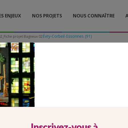
ES ENJEUX
NOS PROJETS
NOUS CONNAÎTRE
A
Évry-Corbeil-Essonnes (91)
2_Fiche projet Bagneux 02
_FICHE PROJET BAGNEUX 
Inscrivez-vous à