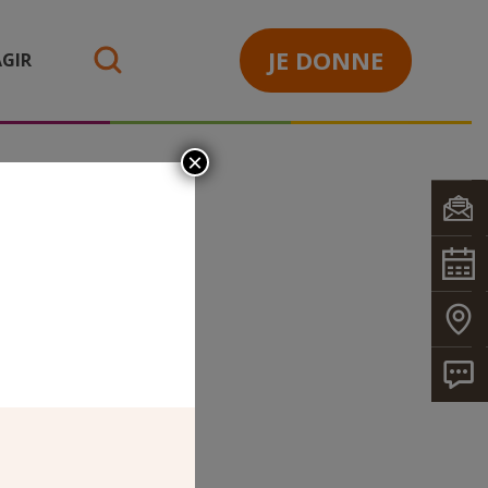
JE DONNE
GIR
search
×
02