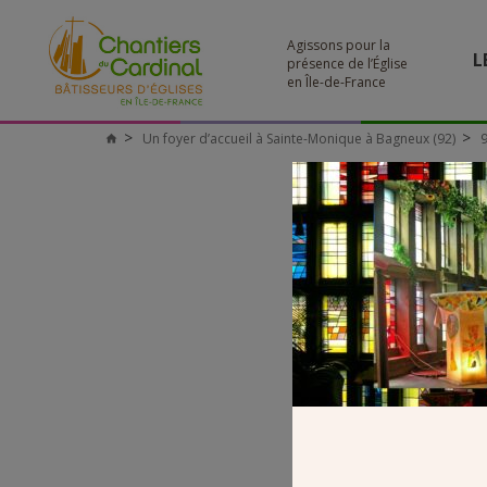
Agissons pour la
L
présence de l’Église
en Île-de-France
Un foyer d’accueil à Sainte-Monique à Bagneux (92)
9
Chantiers
du
Cardinal
92