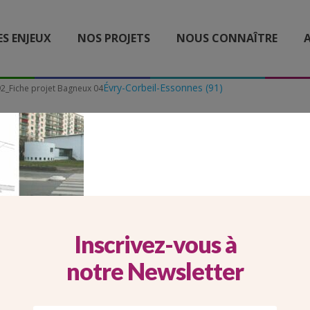
ES ENJEUX
NOS PROJETS
NOUS CONNAÎTRE
A
Évry-Corbeil-Essonnes (91)
2_Fiche projet Bagneux 04
_FICHE PROJET BAGNEUX 
Inscrivez-vous à
notre Newsletter
oit la construction d’un logement adossé à l
au-dessus des locaux paroissiaux existants 