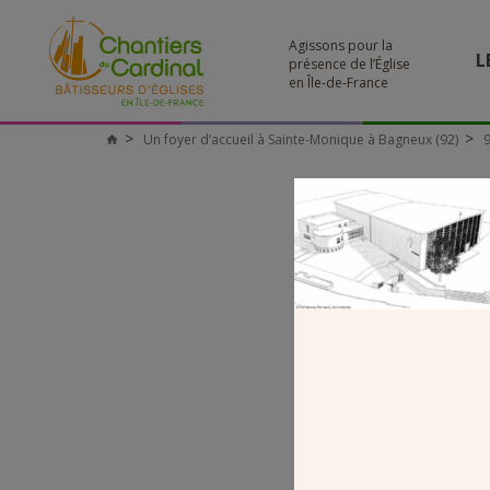
Agissons pour la
L
présence de l’Église
en Île-de-France
Un foyer d’accueil à Sainte-Monique à Bagneux (92)
9
Chantiers
du
Cardinal
92
Le projet prév
derrière et 