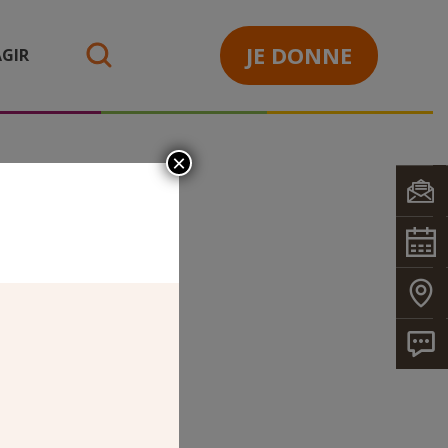
JE DONNE
GIR
search
×
04
’église, bâti
qui seront.