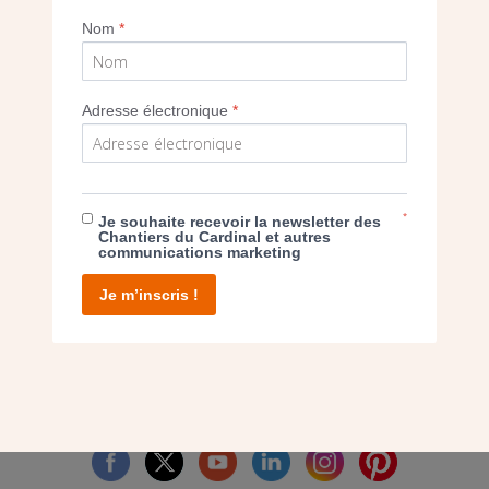
Nom
*
Imprimer
Adresse électronique
*
*
E DON
Je souhaite recevoir la newsletter des
Chantiers du Cardinal et autres
communications marketing
T D’AGIR
Je m’inscris !
facebook
twitter
youtube
linkedin
instagram
Pinterest