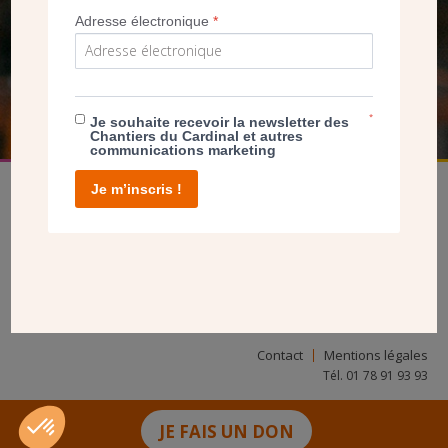
NOUS PERMET D’AGIR
Adresse électronique
*
FAIRE UN DON
*
Je souhaite recevoir la newsletter des
Chantiers du Cardinal et autres
communications marketing
Je m’inscris !
facebook
twitter
youtube
linkedin
instagram
Pinterest
Contact
Mentions légales
Tél. 01 78 91 93 93
JE FAIS UN DON