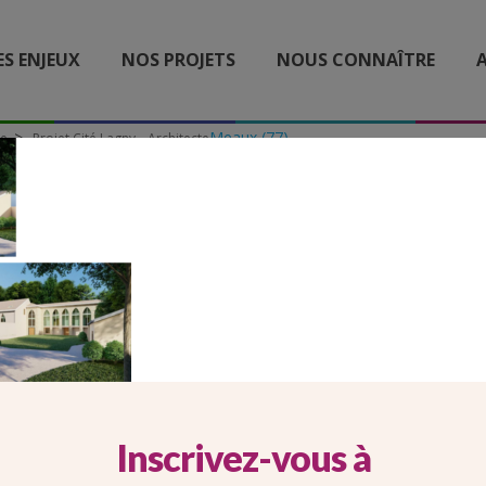
ES ENJEUX
NOS PROJETS
NOUS CONNAÎTRE
A
Meaux (77)
le
Projet Cité Lagny _ Architecte
ET CITÉ LAGNY _ ARCHIT
Inscrivez-vous à