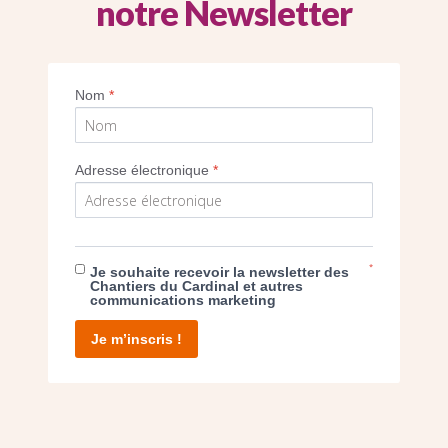
notre Newsletter
Imprimer
Nom
*
Adresse électronique
*
E DON
*
Je souhaite recevoir la newsletter des
Chantiers du Cardinal et autres
communications marketing
T D’AGIR
Je m’inscris !