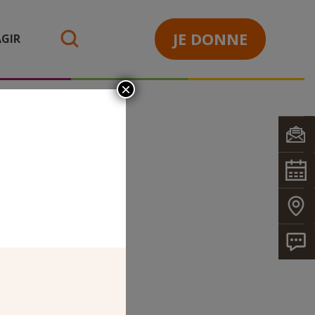
JE DONNE
GIR
search
×
ECTE