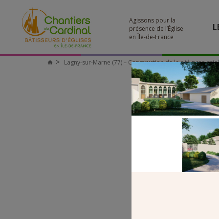
Agissons pour la
L
présence de l’Église
en Île-de-France
Lagny-sur-Marne (77) – Construction de la cité paroissia
Chantiers
du
Cardinal
PROJ