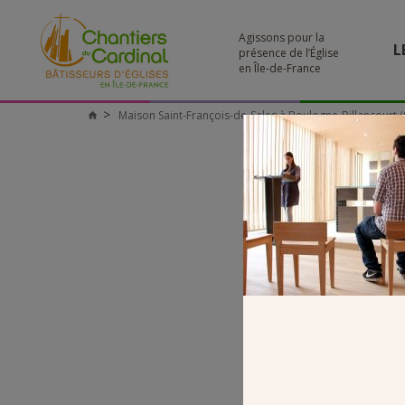
Agissons pour la
L
présence de l’Église
en Île-de-France
Maison Saint-François-de-Sales à Boulogne-Billancourt (
Chantiers
du
Cardinal
2-MOBIL