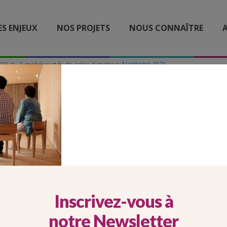
ES ENJEUX
NOS PROJETS
NOUS CONNAÎTRE
A
Nanterre (92)
92)
2-mobilier-st-fr-de-sales-d-metreau
IER-ST-FR-DE-SALES-D-
Inscrivez-vous à
notre Newsletter