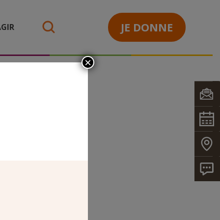
JE DONNE
GIR
search
×
METREAU