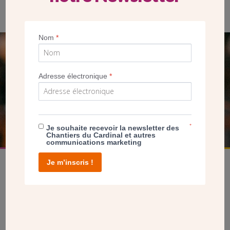
Nom
*
SEUL VOTRE DON
NOUS PERMET D’AGIR
Adresse électronique
*
FAIRE UN DON
*
Je souhaite recevoir la newsletter des
Chantiers du Cardinal et autres
communications marketing
Je m’inscris !
facebook
twitter
youtube
linkedin
instagram
Pinterest