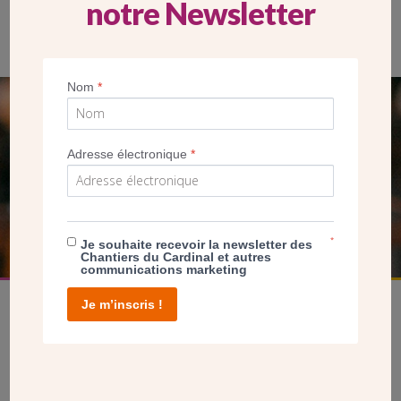
notre Newsletter
Nom
*
SEUL VOTRE DON
NOUS PERMET D’AGIR
Adresse électronique
*
FAIRE UN DON
*
Je souhaite recevoir la newsletter des
Chantiers du Cardinal et autres
communications marketing
Je m’inscris !