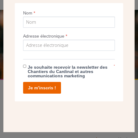
Nom
*
SEUL VOTRE DON
NOUS PERMET D’AGIR
Adresse électronique
*
FAIRE UN DON
*
Je souhaite recevoir la newsletter des
Chantiers du Cardinal et autres
communications marketing
Je m’inscris !
facebook
twitter
youtube
linkedin
instagram
Pinterest