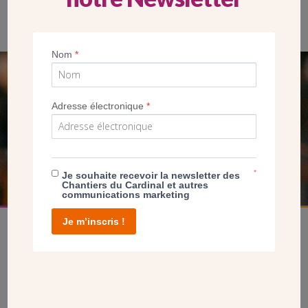
Nom
*
SEUL VOTRE DON
Adresse électronique
*
NOUS PERMET D’AGIR
FAIRE UN DON
*
Je souhaite recevoir la newsletter des
Chantiers du Cardinal et autres
communications marketing
Je m’inscris !
facebook
twitter
youtube
linkedin
instagram
Pinterest