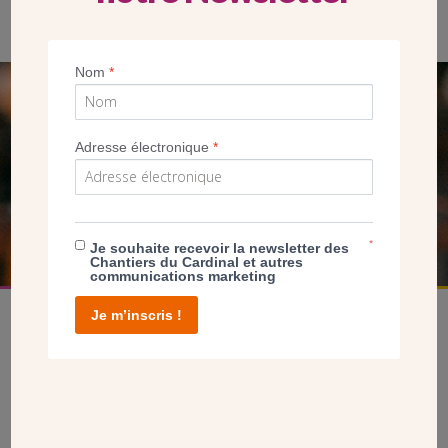
Nom
*
SEUL VOTRE DON
NOUS PERMET D’AGIR
Adresse électronique
*
FAIRE UN DON
*
Je souhaite recevoir la newsletter des
Chantiers du Cardinal et autres
communications marketing
Je m’inscris !
facebook
twitter
youtube
linkedin
instagram
Pinterest