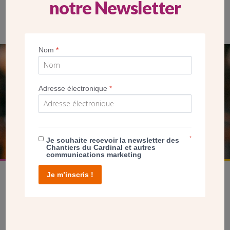
notre Newsletter
Nom
*
SEUL VOTRE DON
NOUS PERMET D’AGIR
Adresse électronique
*
FAIRE UN DON
*
Je souhaite recevoir la newsletter des
Chantiers du Cardinal et autres
communications marketing
Je m’inscris !