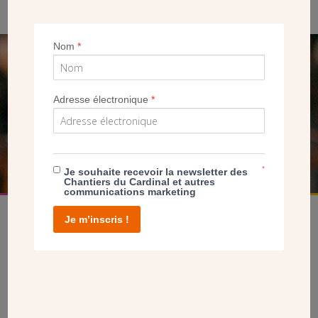
Nom
*
SEUL VOTRE DON
NOUS PERMET D’AGIR
Adresse électronique
*
FAIRE UN DON
*
Je souhaite recevoir la newsletter des
Chantiers du Cardinal et autres
communications marketing
Je m’inscris !
facebook
twitter
youtube
linkedin
instagram
Pinterest