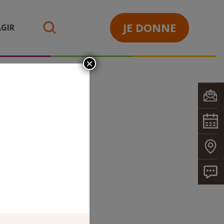
JE DONNE
GIR
search
×