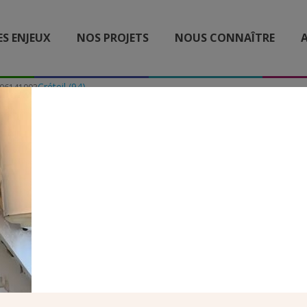
ES ENJEUX
NOS PROJETS
NOUS CONNAÎTRE
A
Créteil (94)
06141003
IMG_06141003