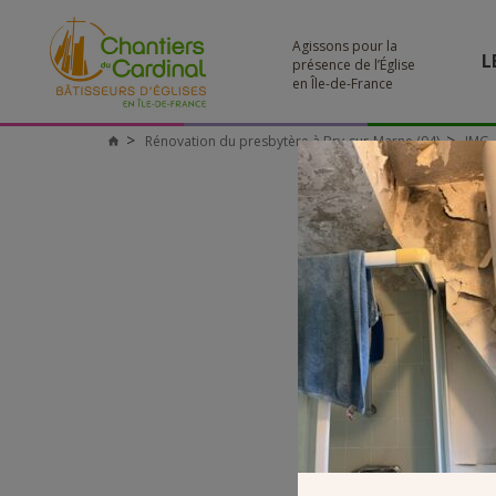
Agissons pour la
L
présence de l’Église
en Île-de-France
Rénovation du presbytère à Bry-sur-Marne (94)
IMG_
Chantiers
du
Cardinal