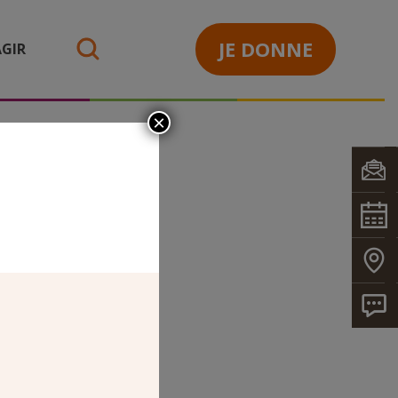
JE DONNE
GIR
search
×