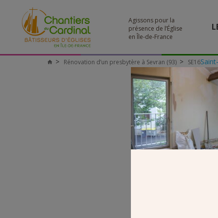
Agissons pour la
L
présence de l’Église
en Île-de-France
Saint
Rénovation d’un presbytère à Sevran (93)
SE16
Chantiers
du
Cardinal