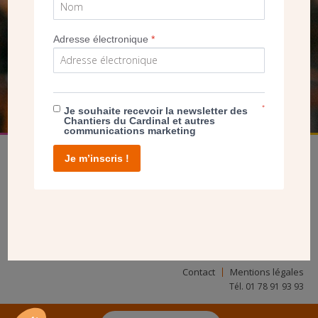
SEUL VOTRE DON
NOUS PERMET D’AGIR
Adresse électronique
*
FAIRE UN DON
*
Je souhaite recevoir la newsletter des
Chantiers du Cardinal et autres
communications marketing
Je m’inscris !
facebook
twitter
youtube
linkedin
instagram
Pinterest
Contact
Mentions légales
Tél. 01 78 91 93 93