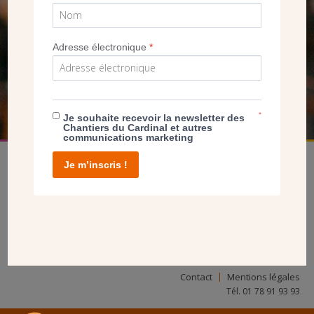
SEUL VOTRE DON
NOUS PERMET D’AGIR
Adresse électronique
*
FAIRE UN DON
*
Je souhaite recevoir la newsletter des
Chantiers du Cardinal et autres
communications marketing
Je m’inscris !
facebook
twitter
youtube
linkedin
instagram
Pinterest
Contact
Mentions légales
Tél. 01 78 91 93 93