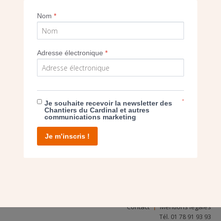
Nom
*
SEUL VOTRE DON
NOUS PERMET D’AGIR
Adresse électronique
*
FAIRE UN DON
*
Je souhaite recevoir la newsletter des
Chantiers du Cardinal et autres
communications marketing
Je m’inscris !
facebook
twitter
youtube
linkedin
instagram
Pinterest
Contact
Mentions légales
Tél. 01 78 91 93 93